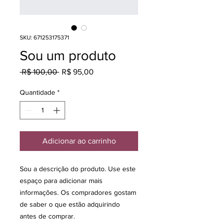
SKU: 671253175371
Sou um produto
Preço
Preço
 R$ 100,00 
R$ 95,00
normal
promocional
Quantidade
*
Adicionar ao carrinho
Sou a descrição do produto. Use este 
espaço para adicionar mais 
informações. Os compradores gostam 
de saber o que estão adquirindo 
antes de comprar.