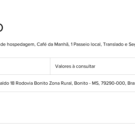
O
s de hospedagem, Café da Manhã, 1 Passeio local, Translado e S
Valores
à
Valores à consultar
consultar
ldo 18 Rodovia Bonito Zona Rural, Bonito - MS, 79290-000, Bras