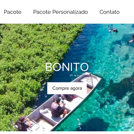
Pacote
Pacote Personalizado
Contato
BONITO
Compre agora