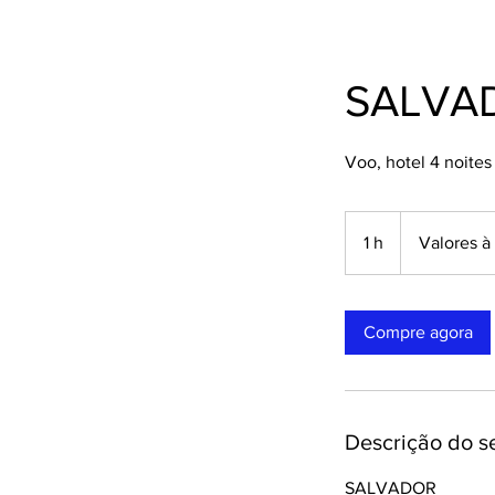
SALVA
Voo, hotel 4 noite
Valores
à
1 h
1
Valores à 
consultar.
Compre agora
Descrição do s
SALVADOR